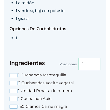
1 almidón
1 verdura, baja en potasio
1 grasa
Opciones De Carbohidratos
1
Ingredientes
Porciones
1
Cucharada
Mantequilla
2
Cucharadas
Aceite vegetal
1
Unidad
Rmaita de romero
1
Cucharada
Apio
150
Gramos
Carne magra