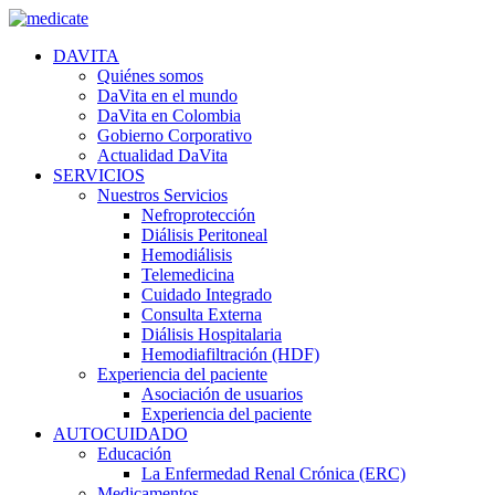
DAVITA
Quiénes somos
DaVita en el mundo
DaVita en Colombia
Gobierno Corporativo
Actualidad DaVita
SERVICIOS
Nuestros Servicios
Nefroprotección
Diálisis Peritoneal
Hemodiálisis
Telemedicina
Cuidado Integrado
Consulta Externa
Diálisis Hospitalaria
Hemodiafiltración (HDF)
Experiencia del paciente
Asociación de usuarios
Experiencia del paciente
AUTOCUIDADO
Educación
La Enfermedad Renal Crónica (ERC)
Medicamentos