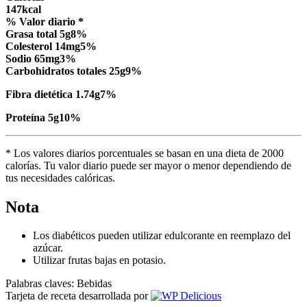
147
kcal
% Valor diario *
Grasa total
5
g
8
%
Colesterol
14
mg
5
%
Sodio
65
mg
3
%
Carbohidratos totales
25
g
9
%
Fibra dietética
1.74
g
7
%
Proteína
5
g
10
%
* Los valores diarios porcentuales se basan en una dieta de 2000
calorías. Tu valor diario puede ser mayor o menor dependiendo de
tus necesidades calóricas.
Nota
Los diabéticos pueden utilizar edulcorante en reemplazo del
azúcar.
Utilizar frutas bajas en potasio.
Palabras claves:
Bebidas
Tarjeta de receta desarrollada por