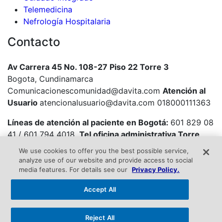
Telemedicina
Nefrología Hospitalaria
Contacto
Av Carrera 45 No. 108-27 Piso 22 Torre 3
Bogota, Cundinamarca
Comunicacionescomunidad@davita.com
Atención al
Usuario
atencionalusuario@davita.com 018000111363
Líneas de atención al paciente en Bogotá:
601 829 08
41 / 601 794 4018.
Tel oficina administrativa Torre
Krystal y sedes CCR en Bogotá:
601 668 42 22
We use cookies to offer you the best possible service,
analyze use of our website and provide access to social
media features. For details see our
Privacy Policy.
Este sitio es para propósitos informativos únicamente,
Accept All
y no reemplaza la asesoría médica de un profesional.
Por favor consulte con su médico si necesita
Reject All
diagnóstico o tratamiento, así como para obtener