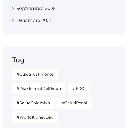
Septiembre 2025
Diciembre 2021
Tag
#CuidaTusRiñones
#DíaMundialDelRiñón
#ERC
#SaludColombia
#SaludRenal
#WorldKidneyDay