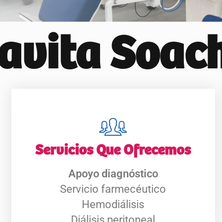
avita Soac
Servicios Que Ofrecemos
Apoyo diagnóstico
Servicio farmecéutico
Hemodiálisis
Diálisis peritoneal