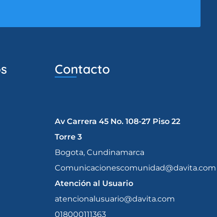
os
Contacto
Av Carrera 45 No. 108-27 Piso 22
Torre 3
Bogota, Cundinamarca
Comunicacionescomunidad@davita.com
Atención al Usuario
atencionalusuario@davita.com
018000111363