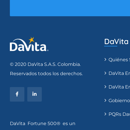
DaVita
Quiénes
© 2020 DaVita S.A.S. Colombia.
DaVita E
Reservados todos los derechos.
DaVita E
Gobierno
PQRs Dav
DaVita Fortune 500® es un