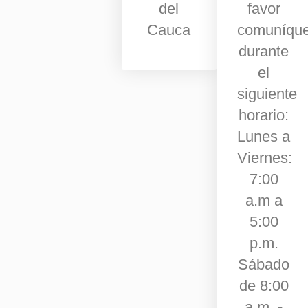
del
favor
Cauca
comuníqu
durante
el
siguiente
horario:
Lunes a
Viernes:
7:00
a.m a
5:00
p.m.
Sábado
de 8:00
a.m. -