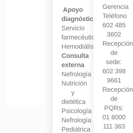
Gerencia
Apoyo
Teléfono
diagnóstico
602 485
Servicio
3602
farmecéutico
Recepción
Hemodiálisis
de
Consulta
sede:
externa
602 398
Nefrología
9661
Nutrición
Recepción
y
de
dietética
PQRs:
Psicología
01 8000
Nefrología
111 363
Pediátrica