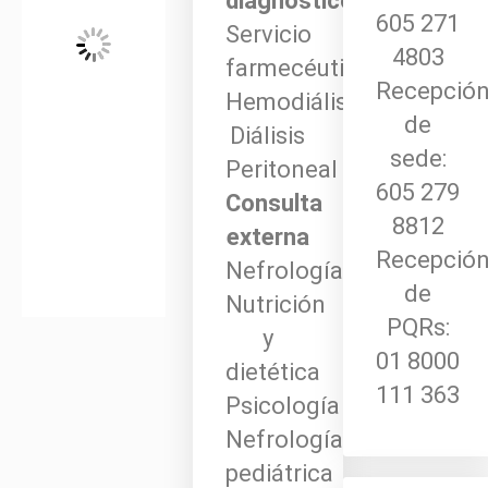
diagnóstico
605 271
Servicio
4803
farmecéutico
Recepció
Hemodiálisis
de
Diálisis
sede:
Peritoneal
605 279
Consulta
8812
externa
Recepció
Nefrología
de
Nutrición
PQRs:
y
01 8000
dietética
111 363
Psicología
Nefrología
pediátrica