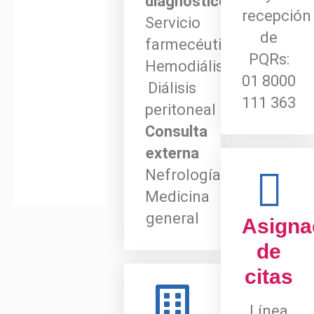
diagnóstico
recepción
Servicio
de
farmecéutico
PQRs:
Hemodiálisis
01 8000
Diálisis
111 363
peritoneal
Consulta
externa
Nefrología
Medicina
general
Asigna
de
citas
Línea