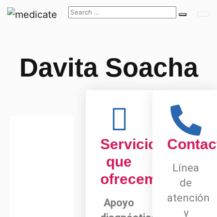
Davita Soacha
Servicios
Contac
que
Línea
ofrecemos
de
atención
Apoyo
y