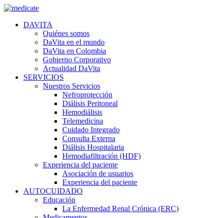
DAVITA
Quiénes somos
DaVita en el mundo
DaVita en Colombia
Gobierno Corporativo
Actualidad DaVita
SERVICIOS
Nuestros Servicios
Nefroprotección
Diálisis Peritoneal
Hemodiálisis
Telemedicina
Cuidado Integrado
Consulta Externa
Diálisis Hospitalaria
Hemodiafiltración (HDF)
Experiencia del paciente
Asociación de usuarios
Experiencia del paciente
AUTOCUIDADO
Educación
La Enfermedad Renal Crónica (ERC)
Medicamentos