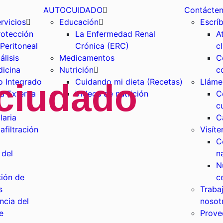
AUTOCUIDADO
Contácte
rvicios
Educación
Escrí
otección
La Enfermedad Renal
A
 Peritoneal
Crónica (ERC)
c
lisis
Medicamentos
C
icina
Nutrición
c
o Integrado
Cuidando mi dieta (Recetas)
Lláme
 ciudado
a Externa
Videos de nutrición
C
c
laria
C
filtración
Visíte
C
 del
n
N
ión de
c
s
Traba
ncia del
nosot
e
Prove