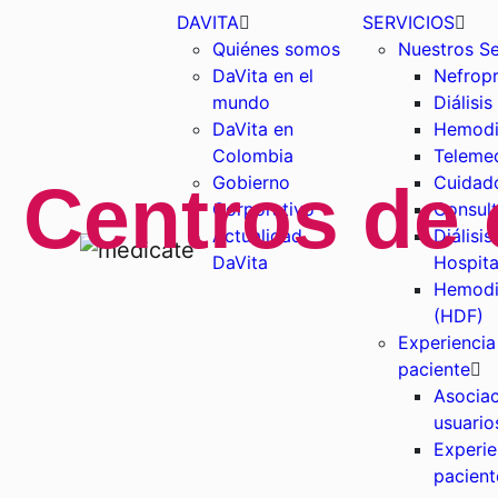
DAVITA
SERVICIOS
Quiénes somos
Nuestros Se
DaVita en el
Nefropr
mundo
Diálisis
DaVita en
Hemodiá
Colombia
Telemed
Gobierno
Cuidad
Centros de
Corporativo
Consult
Actualidad
Diálisis
DaVita
Hospita
Hemodia
(HDF)
Experiencia
paciente
Asociac
usuario
Experie
pacient