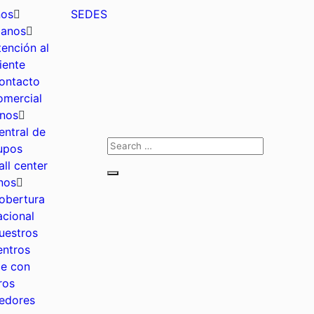
nos
SEDES
banos
tención al
liente
ontacto
omercial
nos
entral de
upos
all center
nos
obertura
acional
uestros
entros
je con
ros
edores