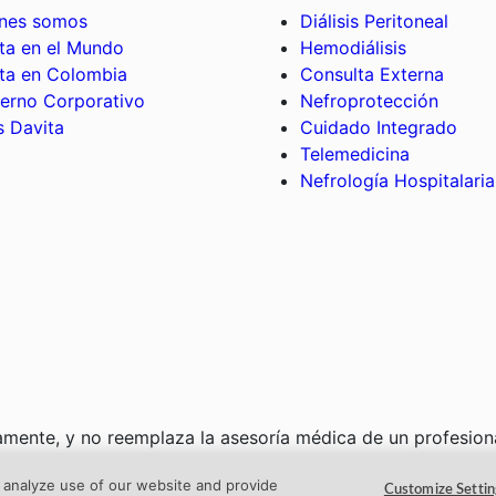
nes somos
Diálisis Peritoneal
ta en el Mundo
Hemodiálisis
ta en Colombia
Consulta Externa
erno Corporativo
Nefroprotección
 Davita
Cuidado Integrado
Telemedicina
Nefrología Hospitalaria
camente, y no reemplaza la asesoría médica de un profesiona
er información acerca de su condición particular. Si está 
, analyze use of our website and provide
comuníquese con la línea 123 en Colombia.
Customize Settin