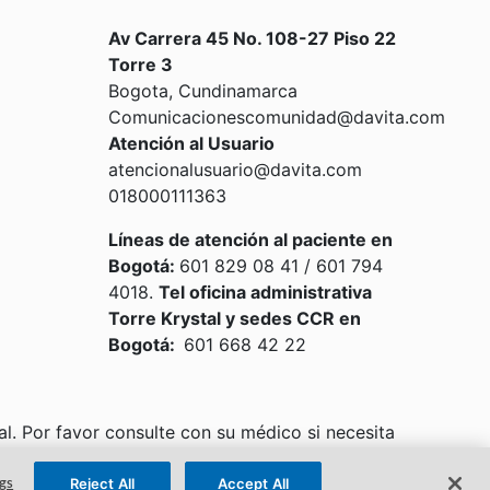
Av Carrera 45 No. 108-27 Piso 22
Torre 3
Bogota, Cundinamarca
Comunicacionescomunidad@davita.com
Atención al Usuario
atencionalusuario@davita.com
018000111363
Líneas de atención al paciente en
Bogotá:
601 829 08 41 / 601 794
4018.
Tel oficina administrativa
Torre Krystal y sedes CCR en
Bogotá:
601 668 42 22
l. Por favor consulte con su médico si necesita
experimentando una emergencia médica, por favor
Reject All
Accept All
gs