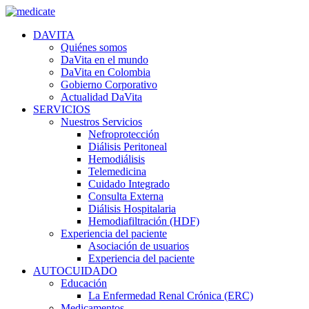
DAVITA
Quiénes somos
DaVita en el mundo
DaVita en Colombia
Gobierno Corporativo
Actualidad DaVita
SERVICIOS
Nuestros Servicios
Nefroprotección
Diálisis Peritoneal
Hemodiálisis
Telemedicina
Cuidado Integrado
Consulta Externa
Diálisis Hospitalaria
Hemodiafiltración (HDF)
Experiencia del paciente
Asociación de usuarios
Experiencia del paciente
AUTOCUIDADO
Educación
La Enfermedad Renal Crónica (ERC)
Medicamentos